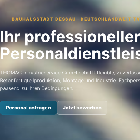
BAUHAUSSTADT DESSAU · DEUTSCHLANDWEIT TÄ
Ihr professioneller
Personal­dienst­le
THOMAG Industrieservice GmbH schafft flexible, zuverläss
Betonfertigteilproduktion, Montage und Industrie. Fachper
passend zu Ihren Bedingungen.
Personal anfragen
Jetzt bewerben